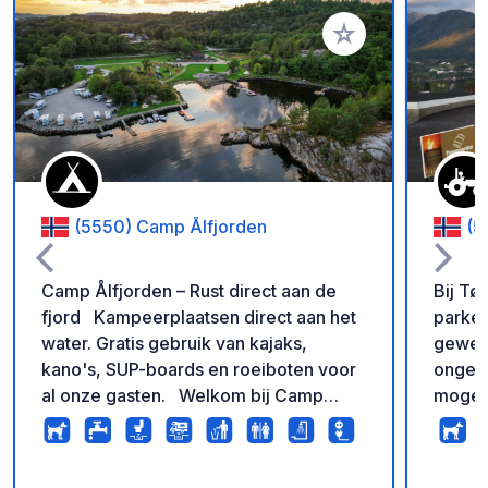
Voeg toe aan je fav
(5550) Camp Ålfjorden
(5
Camp Ålfjorden – Rust direct aan de
Bij Tø
fjord Kampeerplaatsen direct aan het
parker
water. Gratis gebruik van kajaks,
geweldi
kano's, SUP-boards en roeiboten voor
ongeve
al onze gasten. Welkom bij Camp
mogeli
Ålfjorden, een kleinschalige en
parkee
gastvrije camping direct aan het water
vatenf
in Sveio, aan de prachtige westkust van
zijn v