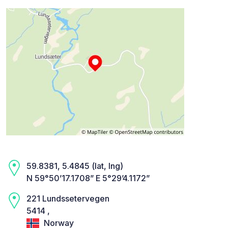
59.8381, 5.4845 (lat, lng)
N 59°50’17.1708” E 5°29’4.1172”
221 Lundssetervegen
5414 ,
Norway