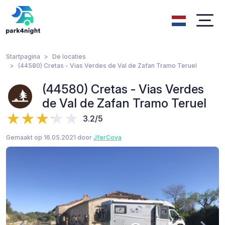
Startpagina
De locaties
(44580) Cretas - Vias Verdes de Val de Zafan Tramo Teruel
(44580) Cretas - Vias Verdes
de Val de Zafan Tramo Teruel
3.2/5
Gemaakt op 16.05.2021 door
JferCova