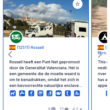
Voeg toe aan je fav
(12511) Rossell
(4
Ebro
Rossell heeft een Punt Net gepromoot
This is
door de Generalitat Valenciana. Het is
nestled
een gemeente die de moeite waard is
river E
om te benadrukken, omdat het zich in
has a 
een bevoorrechte natuurlijke enclave
appeal
bevindt en de toegangspoort is tot het
have m
natuurpark Tinença de Benifassà,
erkend om zijn grote biodiversiteit aan
flora en fauna, en om zijn prachtige
9
71
4.2
★