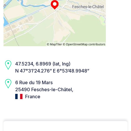
47.5234, 6.8969 (lat, lng)
N 47°31’24.276” E 6°53’48.9948”
6 Rue du 19 Mars
25490 Fesches-le-Châtel,
France