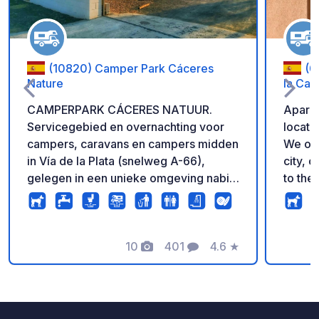
(10820) Camper Park Cáceres
(05005) -
Nature
la Ca
CAMPERPARK CÁCERES NATUUR.
Aparka
Servicegebied en overnachting voor
located
campers, caravans en campers midden
We occ
in Vía de la Plata (snelweg A-66),
city, o
gelegen in een unieke omgeving nabij
to the
Cáceres en Nationaal Park Monfragüe.
car pa
Het heeft percelen 60m2, elektriciteit,
fascin
douches, wasmachine, droger, wifi,
park, 
magnetron, maquína snacks, eten en
10
401
4.6
★
necess
Foto's
Commentaren
Beoordeling
drinken, Biobad, petanque,
unforg
picknickplaats, wandelpaden, enz.
Naast de zwembaden, restaurant,
sportfaciliteiten en speeltuin.