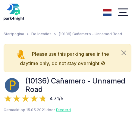
Startpagina
De locaties
(10136) Cañamero - Unnamed Road
Please use this parking area in the
daytime only, do not stay overnight 🚫
(10136) Cañamero - Unnamed
Road
4.71/5
Gemaakt op 15.05.2021 door
Diederd