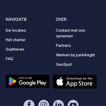
Benzinestation, winkels, bars en
restaurants in het dorp.
NAVIGATIE
OVER
De locaties
Contact met ons
opnemen
Het charter
Partners
Gastheren
Werken bij park4night
FAQ
GeoSpot