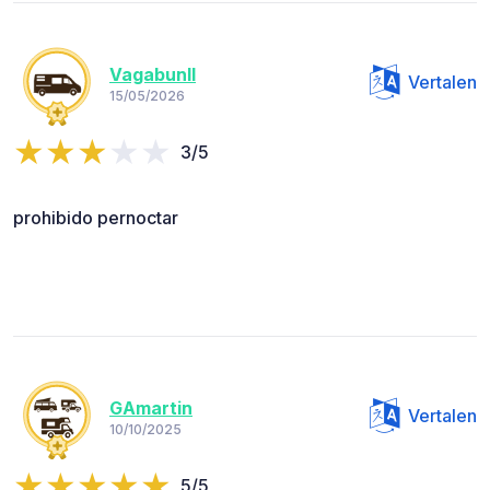
VagabunII
Vertalen
15/05/2026
3/5
prohibido pernoctar
GAmartin
Vertalen
10/10/2025
5/5