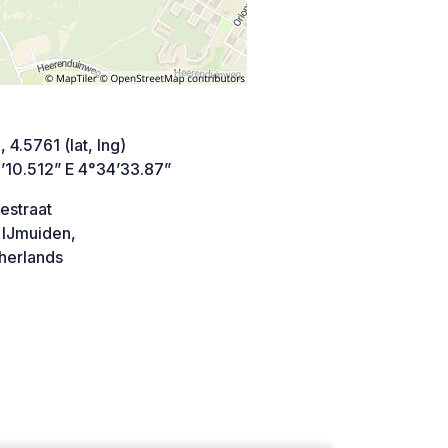
 4.5761 (lat, lng)
’10.512” E 4°34’33.87”
estraat
 IJmuiden,
herlands