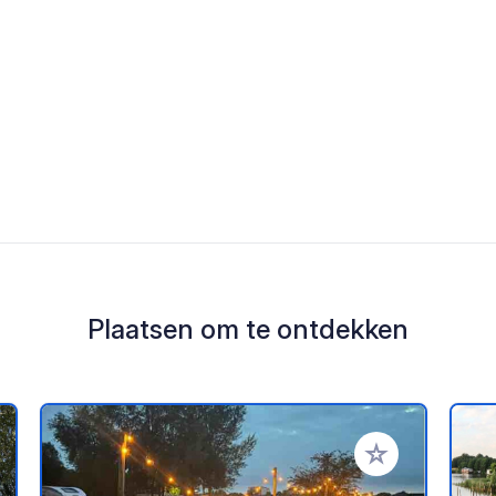
Plaatsen om te ontdekken
oe aan je favorieten
Voeg toe aan je 