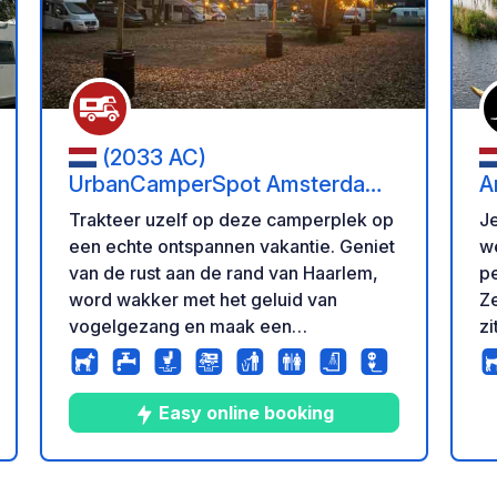
(2033 AC)
UrbanCamperSpot Amsterdam
A
& Haarlem
Trakteer uzelf op deze camperplek op
Je
een echte ontspannen vakantie. Geniet
website.
van de rust aan de rand van Haarlem,
pe
word wakker met het geluid van
Zeeburg
vogelgezang en maak een
zi
ochtendwandeling in het prachtige
ca
natuurgebied "De Zuiderpolder".
IJ
Ontdek dan Amsterdam of Haarlem,
Je
Easy online booking
bereikbaar per fiets, bus of trein.
de
Waarom kiezen voor deze locatie? >>
twe
Gratis: moderne toiletten en luxe
Ze
9
120
4.2
★