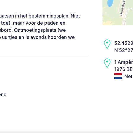
aatsen in het bestemmingsplan. Niet
t toe), maar voor de paden en
sbord. Ontmoetingsplaats (we
 uurtjes en 's avonds hoorden we
52.4529,
N 52°27
1 Ampèr
1976 BE
Net
end