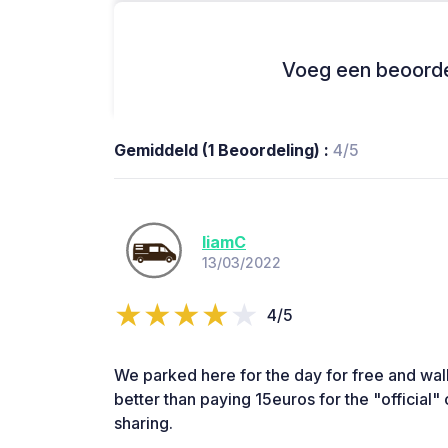
Voeg een beoordel
Gemiddeld (1 Beoordeling) :
4/5
liamC
13/03/2022
4/5
We parked here for the day for free and wa
better than paying 15euros for the "official"
sharing.