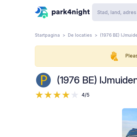
Startpagina
De locaties
(1976 BE) IJmuid
Pleas
(1976 BE) IJmuide
4/5