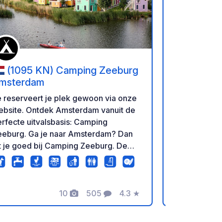
(1095 KN) Camping Zeeburg
(1461 
msterdam
Hidden Va
 reserveert je plek gewoon via onze
Camperpark 
 Ontdek Amsterdam vanuit de
gelegen aan 
rfecte uitvalsbasis: Camping
Zuidoostbee
. Ga je naar Amsterdam? Dan
kampeererva
t je goed bij Camping Zeeburg. De
Met 20 ruime
mping ligt op een groen eiland in het
voorzien van
meer, aan de oostkant van de stad.
campers tot 
 hebt hier de rust van de natuur en
Campers lan
10
505
4.3
★
 stad om de hoek. Het beste van
ook terecht 
Foto's
Commentaren
Beoordeling
e werelden dus. Op Camping
hebben toega
eburg vind je alles voor een fijn
toiletten, d