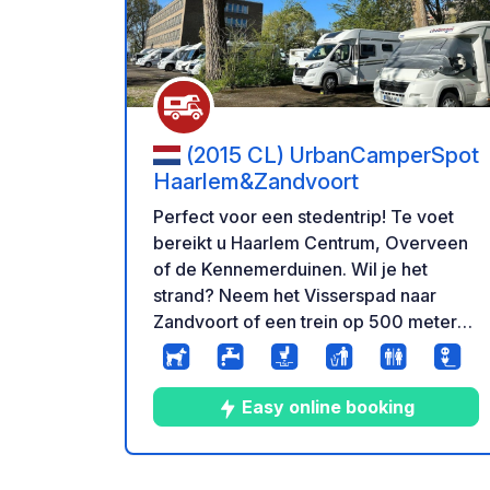
(2015 CL) UrbanCamperSpot
Haarlem&Zandvoort
Perfect voor een stedentrip! Te voet
bereikt u Haarlem Centrum, Overveen
of de Kennemerduinen. Wil je het
strand? Neem het Visserspad naar
Zandvoort of een trein op 500 meter
afstand naar Amsterdam. Inbegrepen:
toiletten, wastafels, camperservice en
afvalpunt. Een ideale uitvalsbasis om
Easy online booking
de stad en de kustlijn te verkennen!
Check-in vanaf 13.00 uur / Check-out
tot 12.00 uur Houd er rekening mee dat
9
207
3.5
★