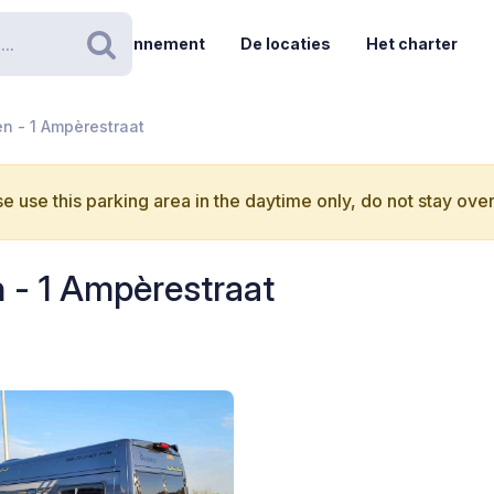
Abonnement
De locaties
Het charter
Zoeken
en - 1 Ampèrestraat
e use this parking area in the daytime only, do not stay over
n - 1 Ampèrestraat