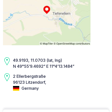
49.9193, 11.0703 (lat, lng)
N 49°55’9.4692” E 11°4’13.1484”
2 Ellerbergstraße
96123 Litzendorf,
Germany