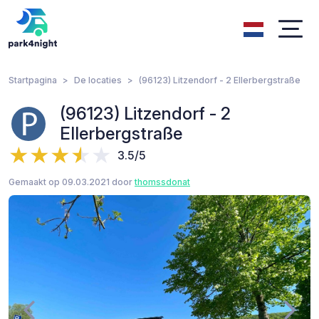
Startpagina
De locaties
(96123) Litzendorf - 2 Ellerbergstraße
(96123) Litzendorf - 2
Ellerbergstraße
3.5/5
Gemaakt op 09.03.2021 door
thomssdonat