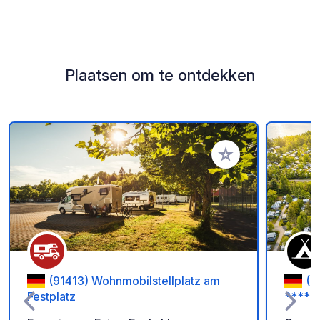
Plaatsen om te ontdekken
Voeg toe aan je fav
(91413) Wohnmobilstellplatz am
(9
Festplatz
*****