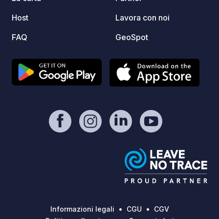
gli am
Host
Lavora con noi
indime
eccezi
FAQ
GeoSpot
Informazioni legali
CGU
CGV