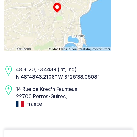
48.8120, -3.4439 (lat, lng)
N 48°48’43.2108” W 3°26’38.0508”
14 Rue de Krec'h Feunteun
22700 Perros-Guirec,
France