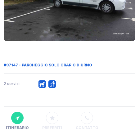
#97147 - PARCHEGGIO SOLO ORARIO DIURNO
2 servizi
ITINERARIO
PREFERITI
CONTATTO