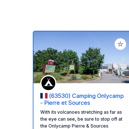
Aggiung
(63530) Camping Onlycamp
- Pierre et Sources
With its volcanoes stretching as far as
the eye can see, be sure to stop off at
the Onlycamp Pierre & Sources