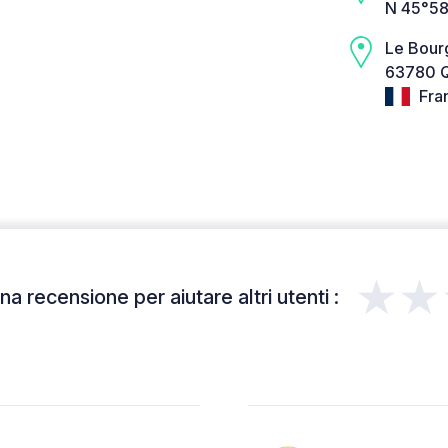
N 45°58
Le Bour
63780 Q
Fra
★★
a recensione per aiutare altri utenti :