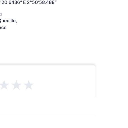
’20.6436” E 2°50’58.488”
g
ueuille,
nce
★★★