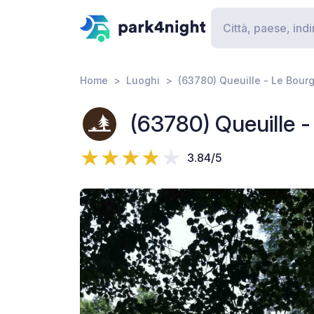
Home
Luoghi
(63780) Queuille - Le Bour
(63780) Queuille -
3.84/5