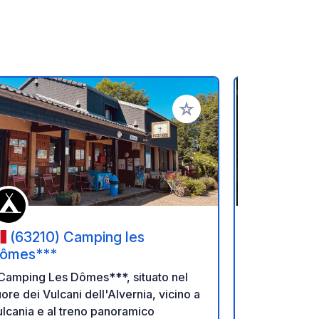
referiti
Aggiungi ai tuoi preferiti
(63210) Camping les
(63130
ômes***
Royat
 Camping Les Dômes***, situato nel
Un soggiorno
ore dei Vulcani dell'Alvernia, vicino a
dell'Alvernia
lcania e al treno panoramico
Royat, il ca