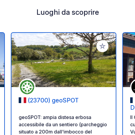
Luoghi da scoprire
i ai tuoi preferiti
Aggiungi ai tuoi p
(23700) geoSPOT
D
geoSPOT: ampia distesa erbosa
Il
accessibile da un sentiero (parcheggio
cu
situato a 200m dall'imbocco del
Vu