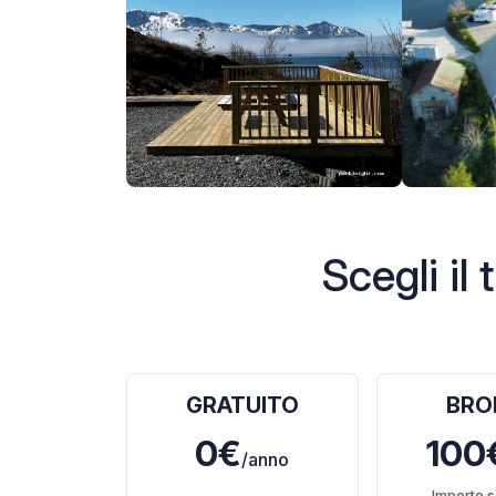
Scegli i
GRATUITO
BRO
0€
100
/anno
Importo s