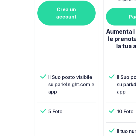
Crea un
account
Pa
Aumenta i 
le prenot
la tua 
Il Suo posto visibile
Il Suo po
su park4night.com e
su park
app
app
5 Foto
10 Foto
Il tuo n