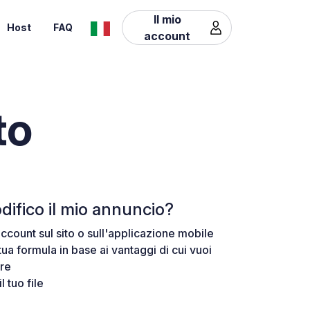
Il mio
Host
FAQ
account
to
ifico il mio annuncio?
ccount sul sito o sull'applicazione mobile
 tua formula in base ai vantaggi di cui vuoi
are
l tuo file