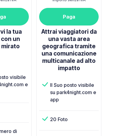
ga
Paga
i la tua
Attrai viaggiatori da
à con un
una vasta area
 mirato
geografica tramite
una comunicazione
multicanale ad alto
impatto
osto visibile
4night.com e
Il Suo posto visibile
su park4night.com e
app
20 Foto
umero di