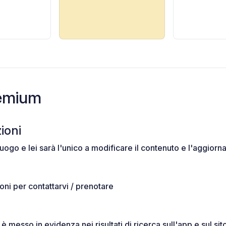
remium
ioni
luogo e lei sarà l'unico a modificare il contenuto e l'aggio
zioni per contattarvi / prenotare
 è messo in evidenza nei risultati di ricerca sull'app e sul si