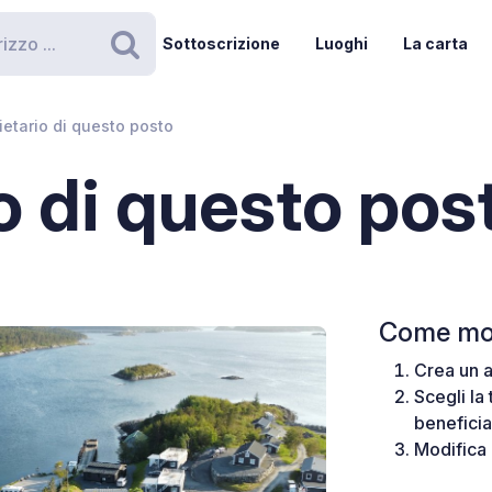
Sottoscrizione
Luoghi
La carta
Ricerca
ietario di questo posto
o di questo pos
Come mod
Crea un a
Scegli la
benefici
Modifica i