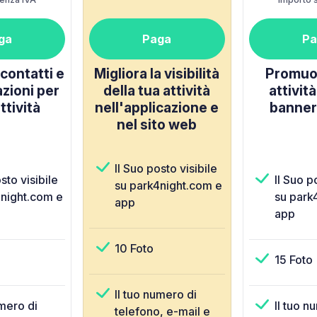
ga
Paga
Pa
contatti e
Migliora la visibilità
Promuov
azioni per
della tua attività
attivit
attività
nell'applicazione e
banner
nel sito web
Il Suo posto visibile
sto visibile
Il Suo p
su park4night.com e
4night.com e
su park
app
app
10 Foto
15 Foto
Il tuo numero di
umero di
Il tuo n
telefono, e-mail e