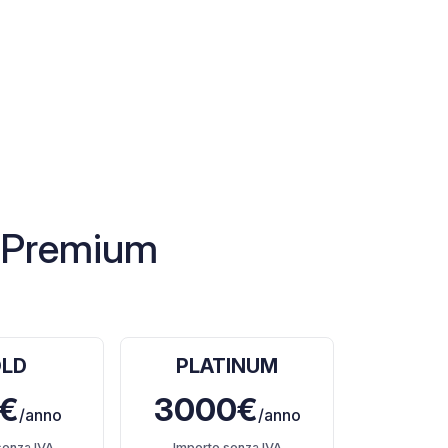
o Premium
LD
PLATINUM
€
3000€
/anno
/anno
senza IVA
Importo senza IVA