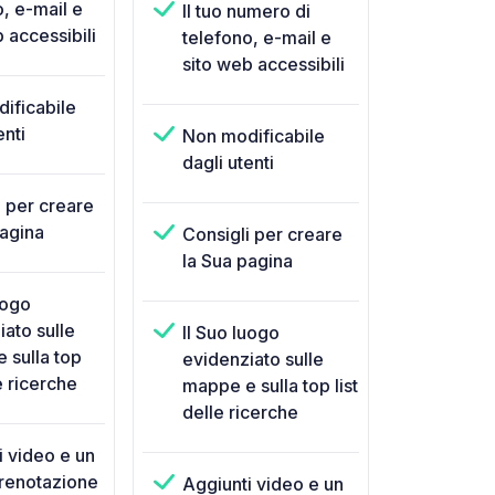
, e-mail e
Il tuo numero di
 accessibili
telefono, e-mail e
sito web accessibili
ificabile
enti
Non modificabile
dagli utenti
i per creare
pagina
Consigli per creare
la Sua pagina
uogo
ato sulle
Il Suo luogo
 sulla top
evidenziato sulle
le ricerche
mappe e sulla top list
delle ricerche
i video e un
prenotazione
Aggiunti video e un