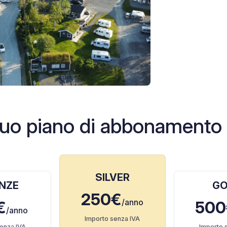
l tuo piano di abbonament
SILVER
NZE
GO
250€
/anno
€
500
/anno
Importo senza IVA
enza IVA
Importo 