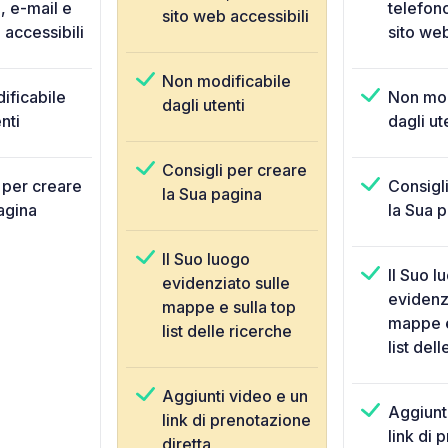
, e-mail e
telefono
sito web accessibili
 accessibili
sito web
Non modificabile
ificabile
Non mod
dagli utenti
nti
dagli ut
Consigli per creare
 per creare
Consigl
la Sua pagina
agina
la Sua 
Il Suo luogo
Il Suo l
evidenziato sulle
evidenzi
mappe e sulla top
mappe e
list delle ricerche
list del
Aggiunti video e un
Aggiunt
link di prenotazione
link di 
diretta