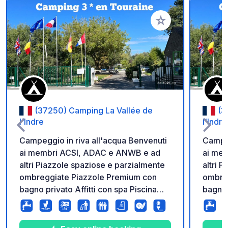
Aggiungi ai tuoi pref
(37250) Camping La Vallée de
(3
l'Indre
l'Indre
Campeggio in riva all'acqua Benvenuti
Campeg
ai membri ACSI, ADAC e ANWB e ad
ai me
altri Piazzole spaziose e parzialmente
altri 
ombreggiate Piazzole Premium con
ombre
bagno privato Affitti con spa Piscina
bagno 
riscaldata e piscina per bambini dal
riscal
01/05 al 14/09 Animali ammessi
01/05 
Campo da bocce, mini fattoria, giochi
Campo 