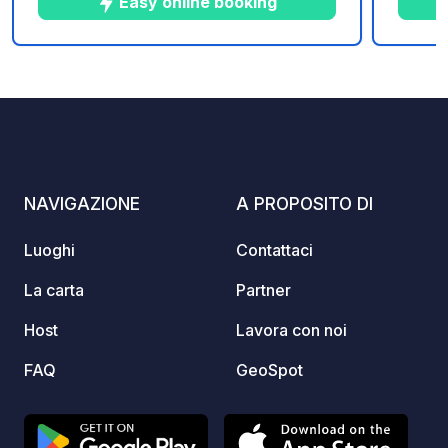
Easy online booking
gonfiabili... Parcheggio riservato ai
gonfiab
clienti del campeggio
client
10
60
4.1
★
Foto
Commenti
Valutazione
NAVIGAZIONE
A PROPOSITO DI
Luoghi
Contattaci
La carta
Partner
Host
Lavora con noi
FAQ
GeoSpot