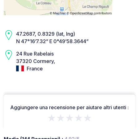
47.2687, 0.8329 (lat, lng)
N 47°16’7.32” E 0°49’58.3644”
24 Rue Rabelais
37320 Cormery,
France
Aggiungere una recensione per aiutare altri utenti :
★★★★★