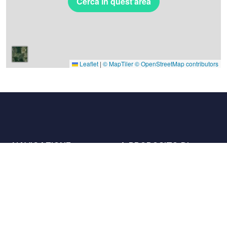
Cerca in quest'area
Leaflet
|
© MapTiler
© OpenStreetMap contributors
NAVIGAZIONE
A PROPOSITO DI
Luoghi
Contattaci
La carta
Partner
Host
Lavora con noi