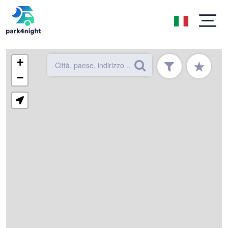
+
★
−