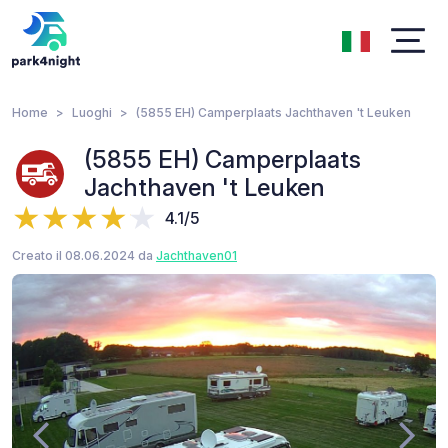
Home
Luoghi
(5855 EH) Camperplaats Jachthaven 't Leuken
(5855 EH) Camperplaats
Jachthaven 't Leuken
4.1/5
Creato il 08.06.2024 da
Jachthaven01