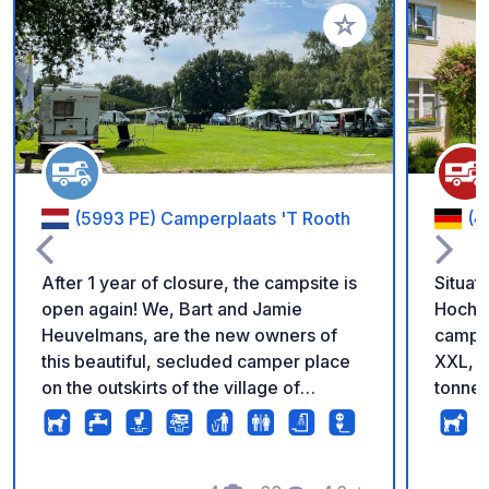
Aggiungi ai tuoi pref
(5993 PE) Camperplaats 'T Rooth
(4
After 1 year of closure, the campsite is
Situato
open again! We, Bart and Jamie
Hochwa
Heuvelmans, are the new owners of
camper
this beautiful, secluded camper place
XXL, f
on the outskirts of the village of
tonnel
Maasbree. If you like cycling and
piatti 
walking, there are beautiful routes to
Altame
several beautiful places in North
sulla p