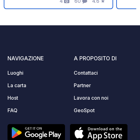
Limburg. We welcome you to the
4
60
4.6
★
possib
Foto
Commenti
Valutazione
camper place (if not longer than 8 m).
bicicle
NAVIGAZIONE
A PROPOSITO DI
Luoghi
Contattaci
La carta
Partner
Host
Lavora con noi
FAQ
GeoSpot