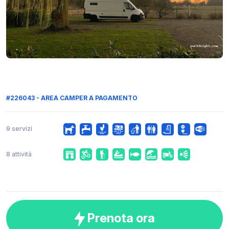
#226043 - AREA CAMPER A PAGAMENTO
9 servizi
8 attività
Prenota ora