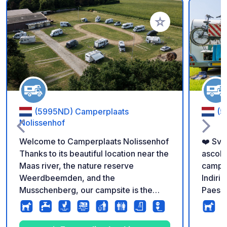
Aggiungi ai tuoi pref
(5995ND) Camperplaats
(5
Nolissenhof
Welcome to Camperplaats Nolissenhof
❤️ Sveg
Thanks to its beautiful location near the
ascolta 
Maas river, the nature reserve
campe
Weerdbeemden, and the
Indiri
Musschenberg, our campsite is the
Paesi Bassi. Prenota
perfect base for exploring the
prenot
surrounding area. Wake up to stunning
obbligatoria. Rece
views of the green countryside, enjoy
su 24. Nuovo area camper "BEESEL