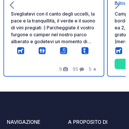
Bâtiss
Svegliatevi con il canto degli uccelli, la
Campeg
pace e la tranquillità, il verde e il suono
bordo 
di vini pregiati :) Parcheggiate il vostro
ea 2,7
furgone o camper nel nostro parco
gratui
alberato e godetevi un momento di
(merco
relax nel cuore della nostra azienda
pane, 
vinicola biologica. Area picnic e area
Piazzo
relax vicino alle piazzole. Volete
mq, ad
scoprire i nostri vini? Vi faremo visitare
9
95
5
★
Foto
Commenti
Valutazione
la cantina e degustare i nostri vini.
Informazioni aggiuntive: - Per
accedere alle piazzole, in direzione
Villeneuve-Laure, svoltare a destra
dopo l'incrocio e prima della siepe di
cipressi. Attenzione, l'ingresso del
sentiero è stretto; è preferibile entrare
NAVIGAZIONE
A PROPOSITO DI
dalla direzione Laure-Villeneuve. - La