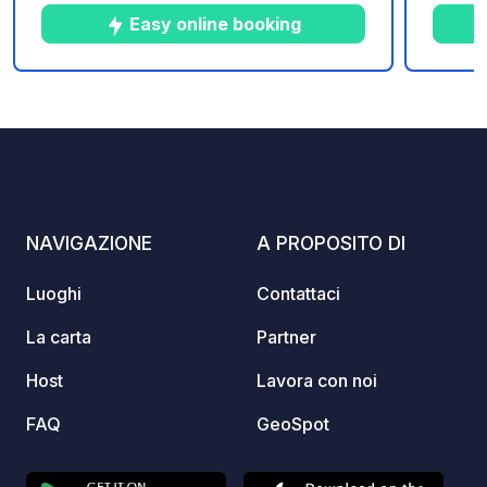
famiglia e a rilassarti.
minuti.
Easy online booking
l'anno 
situat
esplora
10
251
3.8
★
Foto
Commenti
Valutazione
giorna
campeg
goditi 
un lod
una be
NAVIGAZIONE
A PROPOSITO DI
giochi
rinnov
Luoghi
Contattaci
La carta
Partner
Host
Lavora con noi
FAQ
GeoSpot