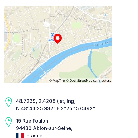
48.7239, 2.4208 (lat, lng)
N 48°43’25.932” E 2°25’15.0492”
15 Rue Foulon
94480 Ablon-sur-Seine,
France