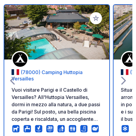
Aggiungi ai tuoi pref
(78000) Camping Huttopia
(7
Versailles
Vuoi visitare Parigi e il Castello di
Situat
Versailles? All'Huttopia Versailles,
arrond
dormi in mezzo alla natura, a due passi
in pos
da Parigi! Sul posto, una bella piscina
e i su
coperta e riscaldata, un accogliente
il bus
centro abitativo e splendidi spazi verdi
raggiu
ti invitano a condividere con la tua
metrop