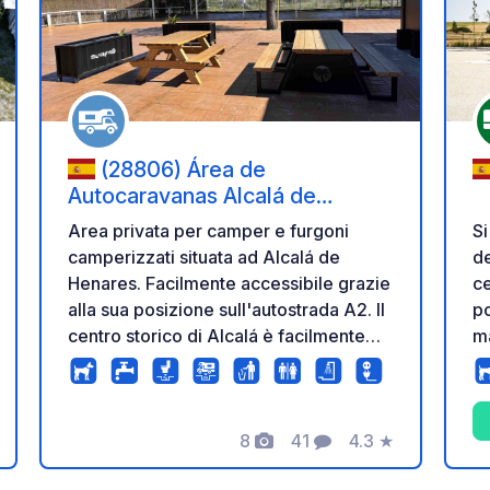
i ai tuoi preferiti
Aggiungi ai tuoi p
(28806) Área de
Autocaravanas Alcalá de
Henares
Area privata per camper e furgoni
Si
camperizzati situata ad Alcalá de
de
Henares. Facilmente accessibile grazie
ce
alla sua posizione sull'autostrada A2. Il
po
centro storico di Alcalá è facilmente
ma
raggiungibile, il che la rende un'ottima
tr
base per visitare questa città
un
Patrimonio dell'Umanità UNESCO. È
rila
inoltre in una posizione comoda per
8
41
4.3
★
ig
zione
Foto
Commenti
Valutazione
raggiungere Madrid con i mezzi
ri