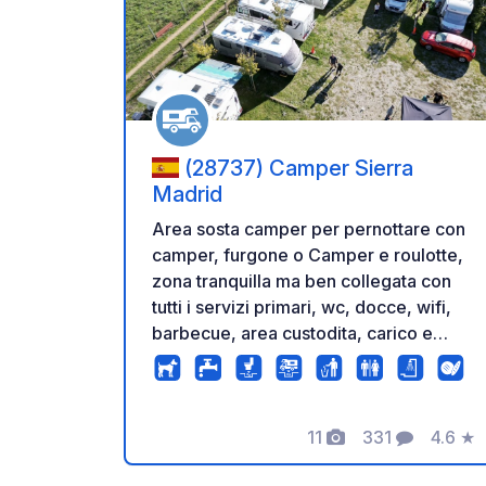
Aggiung
(28737) Camper Sierra
Madrid
Area sosta camper per pernottare con
camper, furgone o Camper e roulotte,
zona tranquilla ma ben collegata con
tutti i servizi primari, wc, docce, wifi,
barbecue, area custodita, carico e
scarico acqua, lavabo, zone d'ombra
per mangiare, ecc.,Magnifica zona
della Sierra Norte di Madrid con tanti
11
331
4.6
★
luoghi incantevoli immersi nella natura
Foto
Commenti
Valuta
e vicini da visitare, a 1,5 km da Buitrago