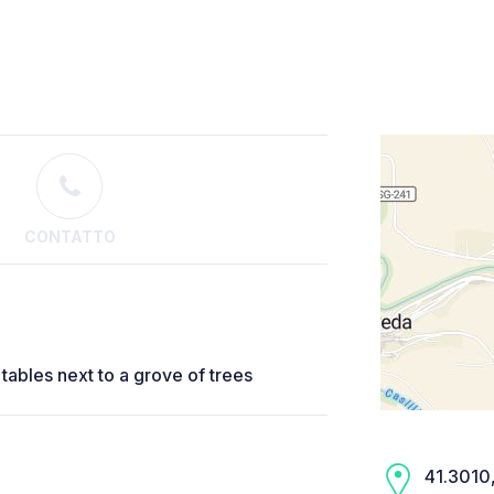
CONTATTO
tables next to a grove of trees
41.3010,