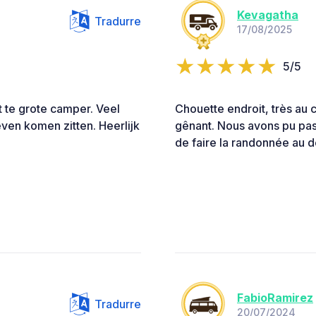
Kevagatha
Tradurre
17/08/2025
5/5
t te grote camper. Veel
Chouette endroit, très au 
ven komen zitten. Heerlijk
gênant. Nous avons pu pass
de faire la randonnée au 
FabioRamirez
Tradurre
20/07/2024