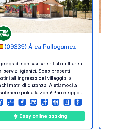
referiti
Aggiungi ai tuoi preferiti
(09339) Área Pollogomez
(05005) - 15 Calle
Maria de 
 prega di non lasciare rifiuti nell'area
Aparkarea, 
i servizi igienici. Sono presenti
located in Áv
stini all'ingresso del villaggio, a
We occupy a 
chi metri di distanza. Aiutiamoci a
city, on the 
ntenere pulita la zona! Parcheggio
to the Palac
anquillo per camper, situato in
car park, yo
'ampia area recintata, ideale per
fascinating 
ssarsi all'aperto. Parcheggio, servizi
park, opened
Easy online booking
ienici e smaltimento/riempimento dei
necessary a
fiuti sono gratuiti, previa registrazione
unforgettabl