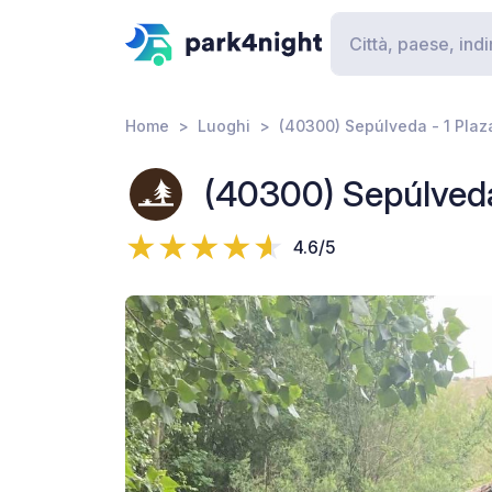
Home
Luoghi
(40300) Sepúlveda - 1 Pla
(40300) Sepúlveda
4.6/5