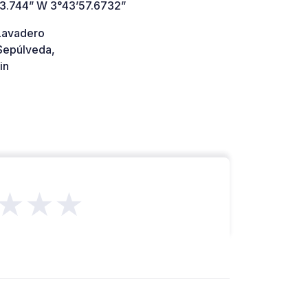
’3.744” W 3°43’57.6732”
 Lavadero
epúlveda,
in
★★★