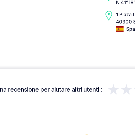
N 41°18
1 Plaza
40300 S
Spa
★★
a recensione per aiutare altri utenti :