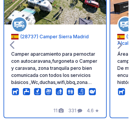
(28737) Camper Sierra Madrid
(2
Alcalá
Camper aparcamiento para pernoctar
Área p
con autocaravana,furgoneta o Camper
camper
y caravana, zona tranquila pero bien
De muy
comunicada con todos los servicios
encuentr
básicos ,Wc,duchas,wifi,bbq,zona
histór
vigilada,llenado y vaciado de
distan
aguas,fregadero ,zonas con sombra
para v
para comer etc..,zona magnífica sierra
UNESCO
norte de Madrid con muchos sitios
11
331
4.6
★
para a
Fotos
Comentarios
Calificación
encantadores en plena naturaleza y
públic
cercanos para visitar ,a 1,5 km de
servic
buitrago del lozoya. Parking where you
perfec