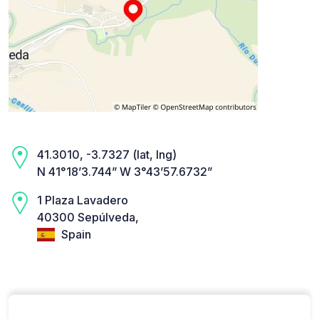
41.3010, -3.7327 (lat, lng)
N 41°18’3.744” W 3°43’57.6732”
1 Plaza Lavadero
40300 Sepúlveda,
Spain