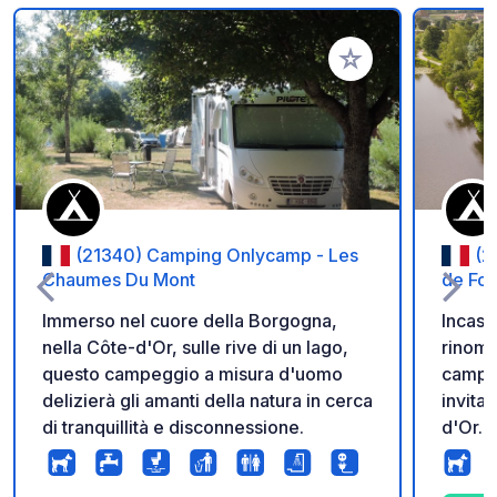
Aggiungi ai tuoi pref
(21340) Camping Onlycamp - Les
(2
Chaumes Du Mont
de Fo
Immerso nel cuore della Borgogna,
Incast
nella Côte-d'Or, sulle rive di un lago,
rinoma
questo campeggio a misura d'uomo
campin
delizierà gli amanti della natura in cerca
invita 
di tranquillità e disconnessione.
d'Or. 
incont
Borgog