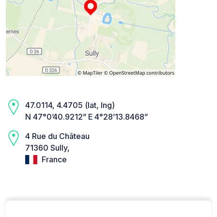
47.0114, 4.4705 (lat, lng)
N 47°0’40.9212” E 4°28’13.8468”
4 Rue du Château
71360 Sully,
France