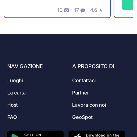
ambient
10
17
4.6
★
rinfres
Foto
Commenti
Valutazione
sistem
da cam
integr
un Cen
riscal
diversi
NAVIGAZIONE
A PROPOSITO DI
Luoghi
Contattaci
La carta
Partner
Host
Lavora con noi
FAQ
GeoSpot