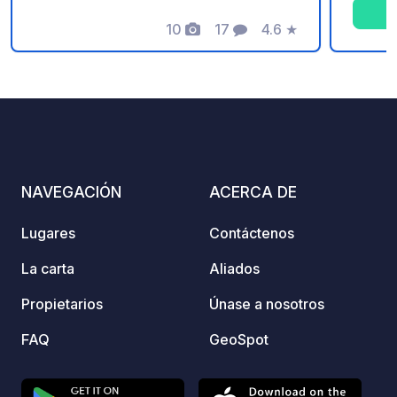
tranqu
10
17
4.6
★
refresc
Fotos
Comentarios
Calificación
alojam
para a
compl
como r
juegos
divers
durant
NAVEGACIÓN
ACERCA DE
Lugares
Contáctenos
La carta
Aliados
Propietarios
Únase a nosotros
FAQ
GeoSpot