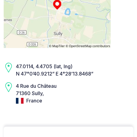
47.0114, 4.4705 (lat, lng)
N 47°0’40.9212” E 4°28’13.8468”
4 Rue du Château
71360 Sully,
France