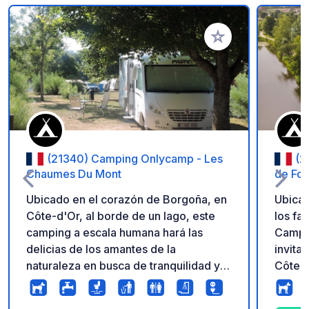
Añadir a tus favorito
(21340) Camping Onlycamp - Les
(2
Chaumes Du Mont
de Fo
Ubicado en el corazón de Borgoña, en
Ubicad
Côte-d'Or, al borde de un lago, este
los fa
camping a escala humana hará las
Campin
delicias de los amantes de la
invita 
naturaleza en busca de tranquilidad y
Côte-
desconexión.
vírgen
Borgoñ