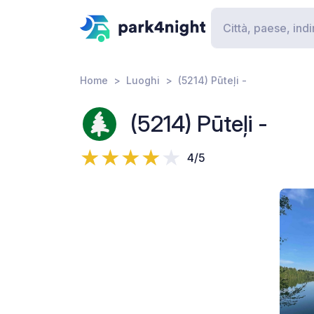
Home
Luoghi
(5214) Pūteļi -
(5214) Pūteļi -
4/5