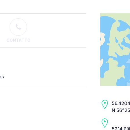
CONTATTO
es
56.4204,
N 56°25
5214 Pūt