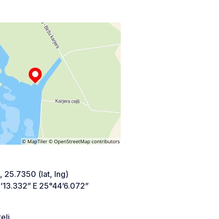
 25.7350 (lat, lng)
’13.332” E 25°44’6.072”
eļi,