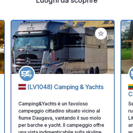
Luoghi da scoprire
i ai tuoi preferiti
Aggiungi ai tuoi p
(LV1048) Camping & Yachts
C
Camping&Yachts è un favoloso
Se
campeggio cittadino situato vicino al
ru
fiume Daugava, vantando il suo molo
Li
per barche e yacht. Il campeggio offre
an
una vista indimenticabile sulla skyline di
wa