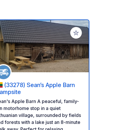
referiti
Aggiungi ai tuoi preferiti
(33278) Sean’s Apple Barn
ampsite
an's Apple Barn A peaceful, family-
n motorhome stop in a quiet
thuanian village, surrounded by fields
d forests with a lake just an 8-minute
lk away. Perfect for relaxing,