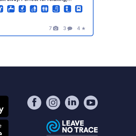
cling, walking, swimming, fishing
here permitted), and exploring the
cal countryside. Facilities • Up to 8
7
3
4
★
ass motorhome pitches • Electricity
Foto
Commenti
Valutazione
okups • Shower & toilet • Shared
tchen and washing area • Black water
sposal (green bio chemicals only) •
BQ area • Pets welcome • Village
hop 2 km away • Two guest rooms
so available Enjoy peaceful
untryside views, beautiful sunsets,
d easy access to nearby walking and
cling routes. A great stopover or
se for exploring northern Lithuania.
e look forward to welcoming you to
an's Apple Barn!