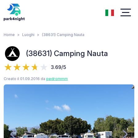
Home
Luoghi
(38631) Camping Nauta
(38631) Camping Nauta
3.69/5
Creato il 01.09.2016 da
pedrommm