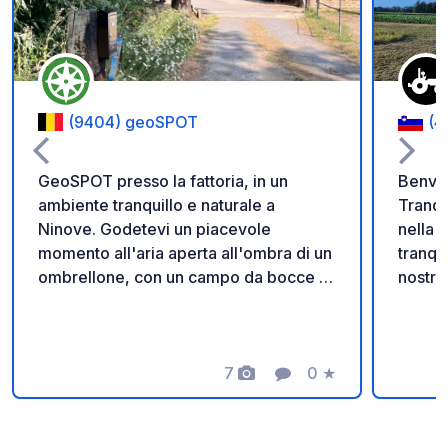
(9404) geoSPOT
(4
GeoSPOT presso la fattoria, in un
Benven
ambiente tranquillo e naturale a
Tranqu
Ninove. Godetevi un piacevole
nella cam
momento all'aria aperta all'ombra di un
tranqu
ombrellone, con un campo da bocce e
nostra
giri in pony per i bambini. Un luogo
immers
ideale per una pausa rilassante. Grazie
vita r
al proprietario per aver condiviso
spazio
questo geoSPOT! :) Promemoria : -
7
0
★
distan
Foto
Commento
Valutazione
Ricordarsi di registrare il codice
pony, o
GeoSpot all'arrivo - Il mio veicolo è
tra vita d
attrezzato di servizi igienici - ⚠️ Niente
negozi