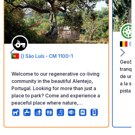
(9
() São Luís - CM 1100-1
GeoSPO
tranqu
Welcome to our regenerative co-living
de un 
community in the beautiful Alentejo,
a la s
Portugal. Looking for more than just a
pista 
place to park? Come and experience a
niños.
peaceful place where nature,
relajante. ¡Gracias al pr
community, and creativity come
compar
together. Park your campervan or pitch
Record
your tent on our land and become part
geoCod
of our community during your stay. We
5
0
★
está e
Fotos
Comentario
Calificación