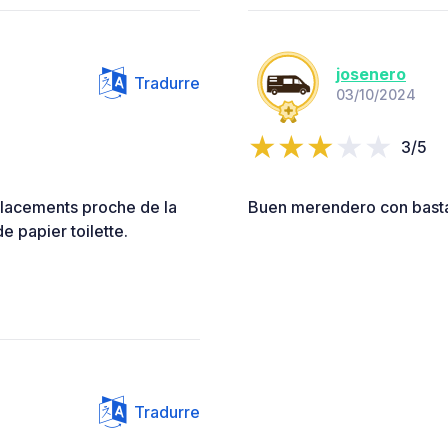
josenero
Tradurre
03/10/2024
3/5
placements proche de la
Buen merendero con basta
e papier toilette.
Tradurre