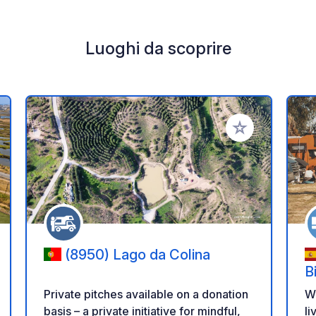
Luoghi da scoprire
i ai tuoi preferiti
Aggiungi ai tuoi p
(8950) Lago da Colina
B
Private pitches available on a donation
W
basis – a private initiative for mindful,
li