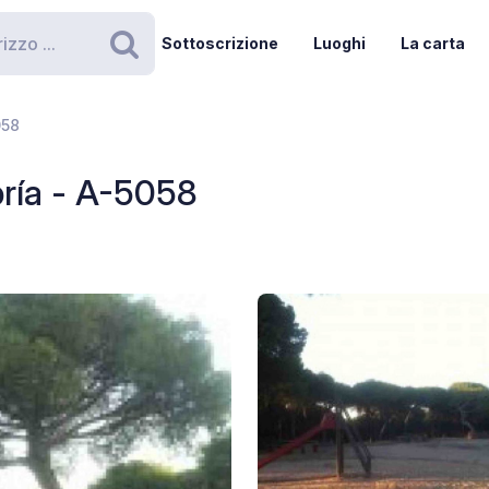
Sottoscrizione
Luoghi
La carta
Ricerca
058
ría - A-5058