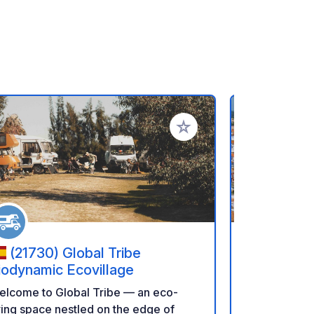
referiti
Aggiungi ai tuoi preferiti
(21730) Global Tribe
(8800-
iodynamic Ecovillage
Motorhome
elcome to Global Tribe — an eco-
PROMO DA A
ving space nestled on the edge of
notte gratis