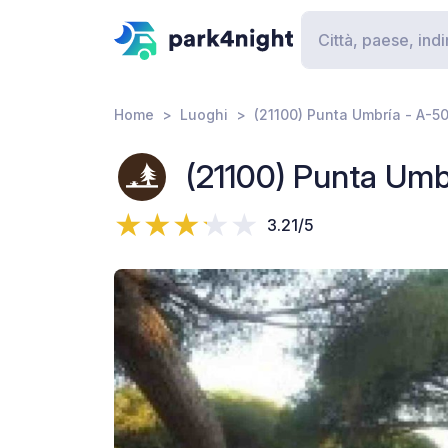
Home
Luoghi
(21100) Punta Umbría - A-5
(21100) Punta Umb
3.21/5