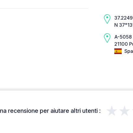
37.2249,
N 37°13
A-5058
21100 P
Spa
★★
a recensione per aiutare altri utenti :