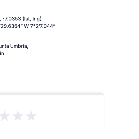
 -7.0353 (lat, lng)
’29.6364” W 7°2’7.044”
unta Umbría,
in
★★★