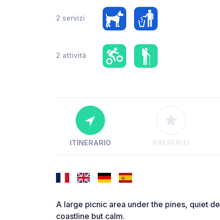
2 servizi
2 attività
ITINERARIO
PREFERITI
A large picnic area under the pines, quiet d
coastline but calm.