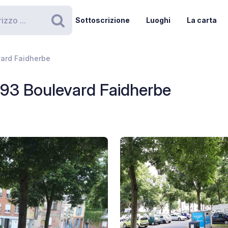
Sottoscrizione
Luoghi
La carta
Ricerca
vard Faidherbe
93 Boulevard Faidherbe