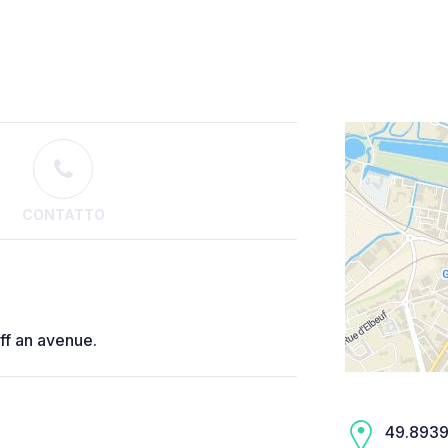
CONTATTO
off an avenue.
49.8939,