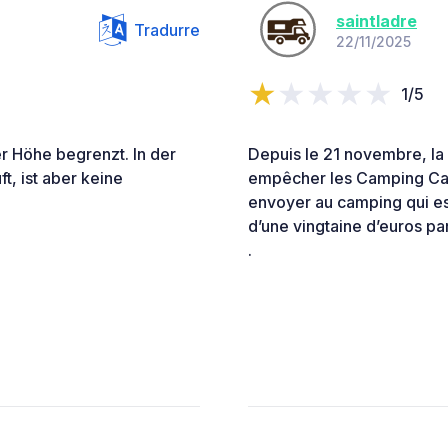
saintladre
Tradurre
22/11/2025
1/5
er Höhe begrenzt. In der
Depuis le 21 novembre, la 
t, ist aber keine
empêcher les Camping Car d
envoyer au camping qui est
d’une vingtaine d’euros par
.