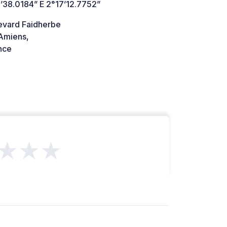
’38.0184” E 2°17’12.7752”
evard Faidherbe
Amiens,
nce
★★★