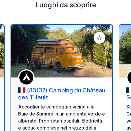
Luoghi da scoprire
i ai tuoi preferiti
Aggiungi ai tuoi p
(80132) Camping du Château
des Tilleuls
S
Accogliente campeggio vicino alla
S
Baie de Somme in un ambiente verde e
G
alberato. Proprietari ospitali. Elettricità
w
e acqua comprese nel prezzo della
av