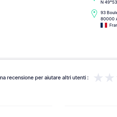
N 49°53
93 Boul
80000 
Fra
★★
a recensione per aiutare altri utenti :