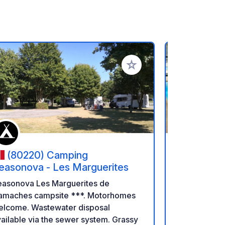
referiti
Aggiungi ai tuoi preferiti
(80220) Camping
(76260
easonova - Les Marguerites
Berquerie
easonova Les Marguerites de
Your nature 
amaches campsite ***. Motorhomes
wooded park,
elcome. Wastewater disposal
from the be
ailable via the sewer system. Grassy
and Le Tréport. Come and unw