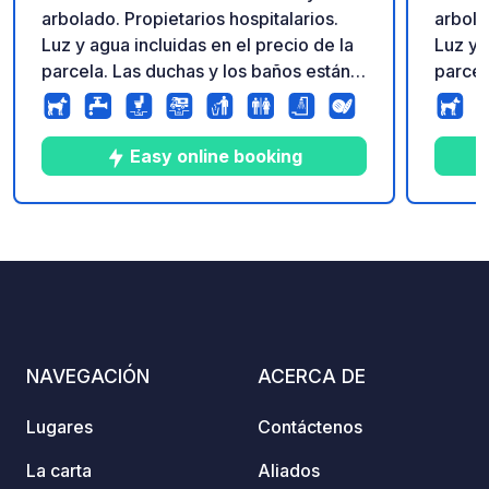
arbolado. Propietarios hospitalarios.
arbola
Luz y agua incluidas en el precio de la
Luz y 
parcela. Las duchas y los baños están
parcel
limpios y calentados. Parada
limpio
recomendada. Piscina climatizada,
recome
petanca y ping-pong cubiertos,
petanc
Easy online booking
pequeña tienda de comestibles.
pequeñ
8
48
4.1
★
Fotos
Comentarios
Calificación
NAVEGACIÓN
ACERCA DE
Lugares
Contáctenos
La carta
Aliados