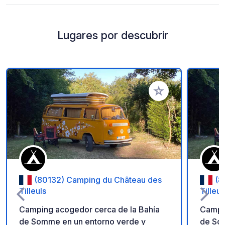
Lugares por descubrir
Añadir a tus favorito
(80132) Camping du Château des
(8
Tilleuls
Tilleul
Camping acogedor cerca de la Bahía
Campin
de Somme en un entorno verde y
de So