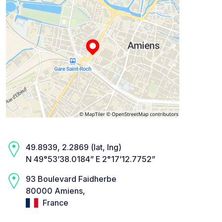
49.8939, 2.2869 (lat, lng)
N 49°53’38.0184” E 2°17’12.7752”
93 Boulevard Faidherbe
80000 Amiens,
France