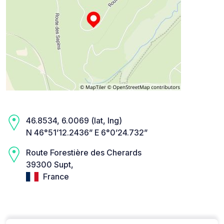
46.8534, 6.0069 (lat, lng)
N 46°51’12.2436” E 6°0’24.732”
Route Forestière des Cherards
39300 Supt,
France