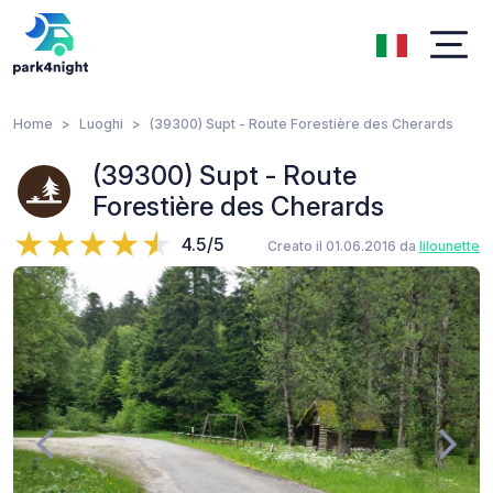
Home
Luoghi
(39300) Supt - Route Forestière des Cherards
(39300) Supt - Route
Forestière des Cherards
4.5/5
Creato il 01.06.2016 da
lilounette