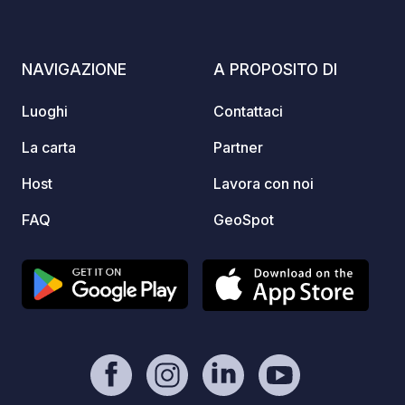
riconn
dallo s
diamo 
NAVIGAZIONE
A PROPOSITO DI
metri d
albera
Luoghi
Contattaci
Vi dar
faremo 
La carta
Partner
un soggi
Host
Lavora con noi
sono id
tranqui
FAQ
GeoSpot
escurs
bocce,
è a 10 
mezz'o
ciaspo
deside
sempli
period
posizi