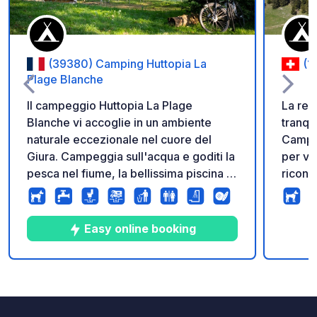
(39380) Camping Huttopia La
(1
Plage Blanche
Il campeggio Huttopia La Plage
La reg
Blanche vi accoglie in un ambiente
tranqui
naturale eccezionale nel cuore del
Campin
Giura. Campeggia sull'acqua e goditi la
per vo
pesca nel fiume, la bellissima piscina e
riconn
la calma di questo campeggio per
dallo s
famiglie dove regna la serenità.
diamo 
Approfitta dei tanti servizi Huttopia:
metri d
Easy online booking
pasticceria e colazione, pizze fatte in
albera
casa, noleggio mountain bike
Se ama
elettriche, attività varie in loco... e tanto
atmosfe
10
21
3.7
★
Foto
Commenti
Valutazione
altro!
Campin
per vo