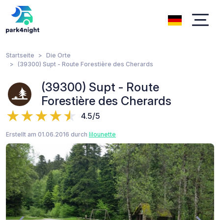
Startseite
Die Orte
(39300) Supt - Route Forestière des Cherards
(39300) Supt - Route
Forestière des Cherards
4.5/5
Erstellt am 01.06.2016 durch
lilounette