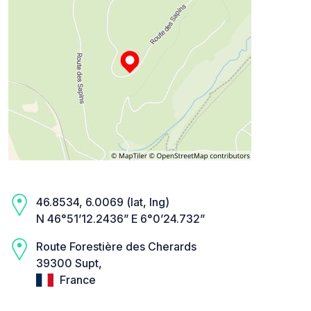
46.8534, 6.0069 (lat, lng)
N 46°51’12.2436” E 6°0’24.732”
Route Forestière des Cherards
39300 Supt,
France