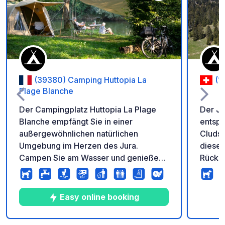
Zu Ihren Favoriten 
(39380) Camping Huttopia La
(1
Plage Blanche
Der Campingplatz Huttopia La Plage
Der Ju
Blanche empfängt Sie in einer
entspa
außergewöhnlichen natürlichen
Cluds 
Umgebung im Herzen des Jura.
diesem
Campen Sie am Wasser und genießen
Rückke
Sie das Angeln im Fluss, das schöne
Stress
Schwimmbad und die Ruhe dieses
das ga
Familiencampingplatzes, auf dem Ruhe
bewal
Easy online booking
herrscht. Profitieren Sie von den vielen
jahrhu
Huttopia-Services: Bäckerei und
Höhe von 