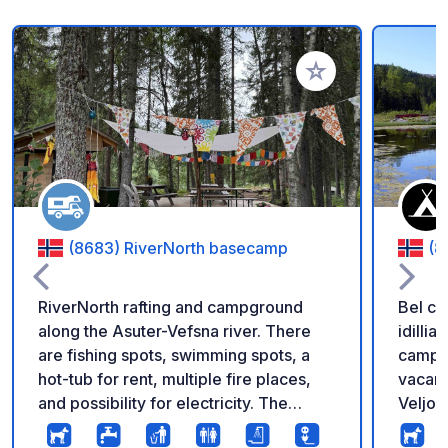
Aggiungi ai tuoi pref
(8683) RiverNorth basecamp
(8
RiverNorth rafting and campground
Bel ca
along the Asuter-Vefsna river. There
idillia
are fishing spots, swimming spots, a
camper
hot-tub for rent, multiple fire places,
vacanz
and possibility for electricity. The
Veljord
company offers Family rafting and
montag