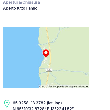
Apertura/Chiusura
Aperto tutto l'anno
65.3258, 13.3782 (lat, lng)
N 65°19’32.8728” E 13°22’41.52”