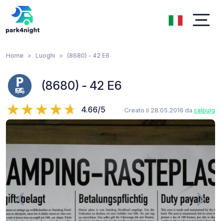
Home
Luoghi
(8680) - 42 E6
(8680) - 42 E6
4.66/5
Creato il 28.05.2016 da
calpuig