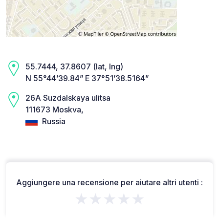
55.7444, 37.8607 (lat, lng)
N 55°44’39.84” E 37°51’38.5164”
26А Suzdalskaya ulitsa
111673 Moskva,
Russia
Aggiungere una recensione per aiutare altri utenti :
★★★★★