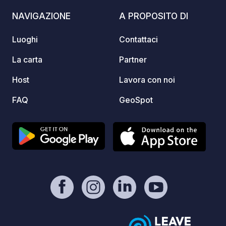
https://www.paypal.com/paypalme/Ti
uova, 
NAVIGAZIONE
A PROPOSITO DI
mOst1983 - https://geospot.app/en
stagion
fattoria 
Luoghi
Contattaci
soli 3 
Kranj 
La carta
Partner
una so
Host
Lavora con noi
Sloven
esplor
FAQ
GeoSpot
Sava e 
passeg
sempli
Gli ama
apprez
Percors
fattori
circost
escurs
Bled, il