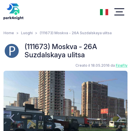
Home
Luoghi
(111673) Moskva - 26А Suzdalskaya ulitsa
(111673) Moskva - 26А
Suzdalskaya ulitsa
Creato il 18.05.2016 da
FireFly