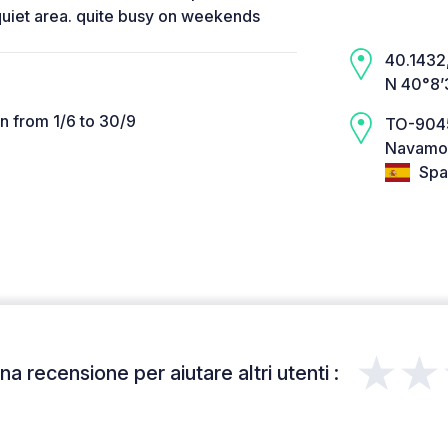
quiet area. quite busy on weekends
40.1432,
N 40°8’
 from 1/6 to 30/9
TO-904
Navamo
Spa
★★
a recensione per aiutare altri utenti :