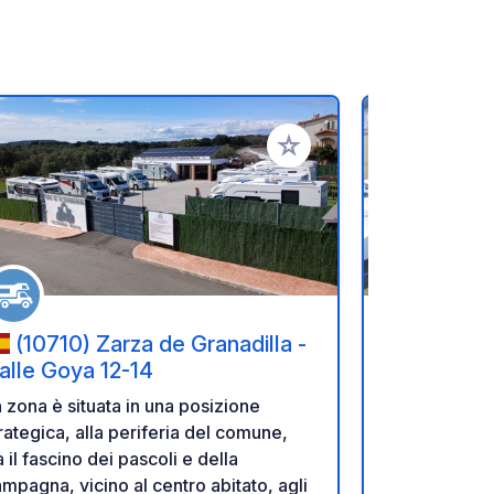
referiti
Aggiungi ai tuoi preferiti
(10710) Zarza de Granadilla -
(37193
alle Goya 12-14
Río
 zona è situata in una posizione
IL PARCHEG
rategica, alla periferia del comune,
Area/parche
a il fascino dei pascoli e della
roulotte nel 
mpagna, vicino al centro abitato, agli
fiume Tormes