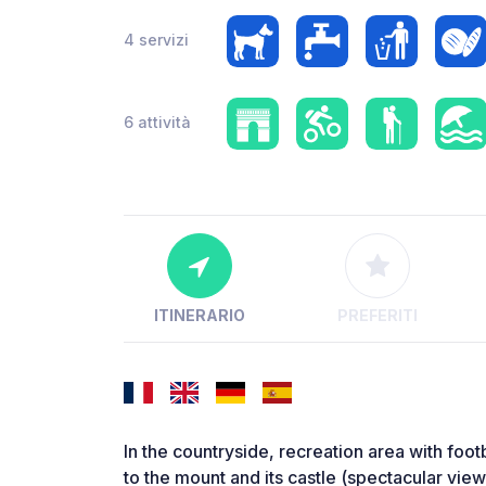
4 servizi
6 attività
ITINERARIO
PREFERITI
In the countryside, recreation area with foot
to the mount and its castle (spectacular view