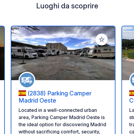
Luoghi da scoprire
i ai tuoi preferiti
Aggiungi ai tuoi p
(2838) Parking Camper
Madrid Oeste
C
Located in a well-connected urban
La
area, Parking Camper Madrid Oeste is
st
the ideal option for discovering Madrid
tr
without sacrificing comfort, security,
ca