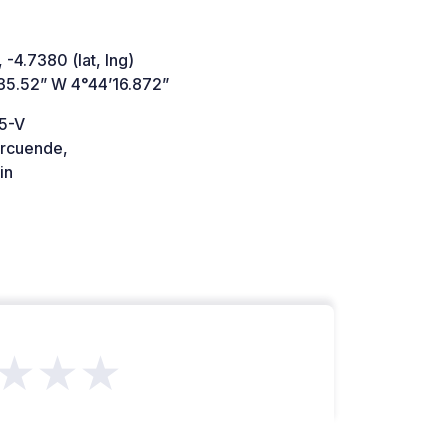
 -4.7380 (lat, lng)
35.52” W 4°44’16.872”
5-V
rcuende,
in
★★★