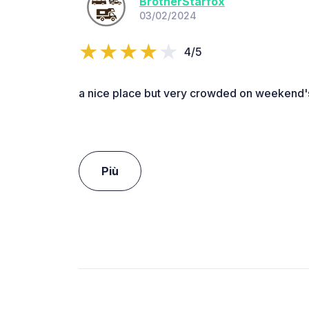
BrotherStarfox
03/02/2024
4/5
a nice place but very crowded on weekend'
Più