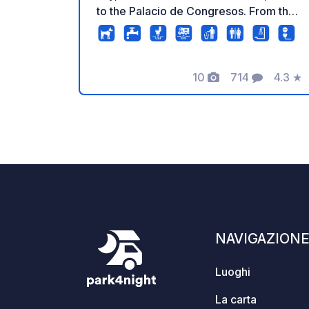
to the Palacio de Congresos. From the
car park, you can enjoy one of the most
fascinating views of the wall. Our car
park, opened in 2020, has all the
10
714
4.3
★
necessary amenities to make your stay
Foto
Commenti
Valuta
unforgettable.
NAVIGAZION
Luoghi
La carta