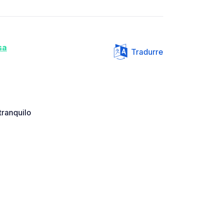
sa
Tradurre
tranquilo