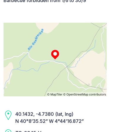
Barbecue forbidden from 1/6 to 30/9
40.1432, -4.7380 (lat, lng)
N 40°8’35.52” W 4°44’16.872”