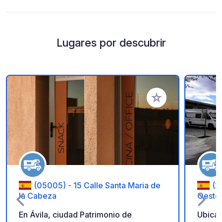
Lugares por descubrir
Añadir a tus favorito
(05005) - 15 Calle Santa Maria de
(2
la Cabeza
Oeste
En Ávila, ciudad Patrimonio de
Ubicad