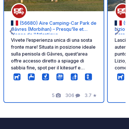
(56680) Aire Camping-Car Park de
(5
Gâvres (Morbihan) – Presqu'île et
Lizio 
Plages de l'Atlantique
Caract
Vivete l’esperienza unica di una sosta
Lascia
fronte mare! Situata in posizione ideale
autenti
sulla penisola di Gâvres, quest’area
punto 
offre accesso diretto a spiagge di
Lizio, 
sabbia fine, spot per il kitesurf e
come “
sentieri costieri. Perfetta per respirare
Esplora
l’aria dell’oceano in Bretagna. Godetevi
musei i
un soggiorno confortevole con
escursioni
piazzole di qualità, elettricità a ogni
5
306
3.7
★
struttu
Foto
Commenti
Valutazione
colonnina, una moderna area di
dispon
scarico, Wi-Fi gratuito e accesso
differ
automatizzato 24 ore su 24. Accesso
funzio
alla rete Camping Car Park: 5 €, valido
barriera 24 