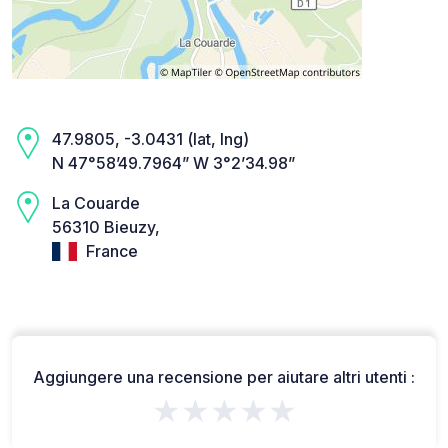
47.9805, -3.0431 (lat, lng)
N 47°58’49.7964” W 3°2’34.98”
La Couarde
56310 Bieuzy,
France
Aggiungere una recensione per aiutare altri utenti :
★★★★★