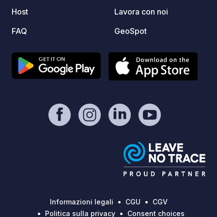
biciclette in loco permette anche di
Host
Lavora con noi
partire direttamente alla scoperta delle
numerose piste ciclabili della penisola
FAQ
GeoSpot
di Rhuys.
Informazioni legali
CGU
CGV
Politica sulla privacy
Consent choices