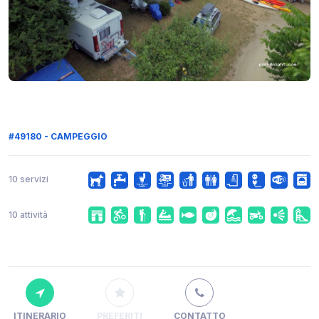
#49180 - CAMPEGGIO
10 servizi
10 attività
ITINERARIO
PREFERITI
CONTATTO