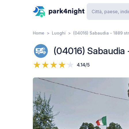
Home
Luoghi
(04016) Sabaudia - 1889 s
(04016) Sabaudia 
4.14/5