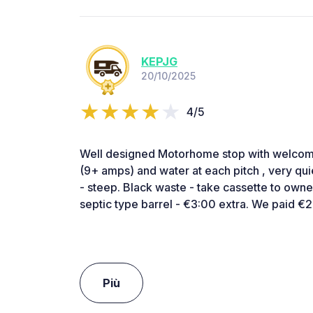
KEPJG
20/10/2025
4/5
Well designed Motorhome stop with welcomin
(9+ amps) and water at each pitch , very qui
- steep. Black waste - take cassette to owne
septic type barrel - €3:00 extra. We paid €2
Più