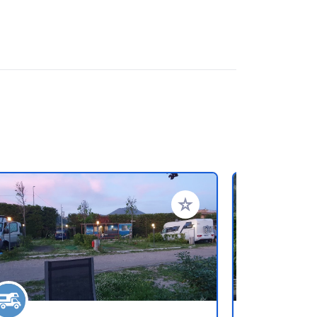
referiti
Aggiungi ai tuoi preferiti