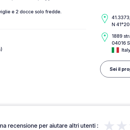
iglie e 2 docce solo fredde.
41.3373,
N 41°20
1889 st
04016 S
s)
Ital
Sei il pr
★★
a recensione per aiutare altri utenti :