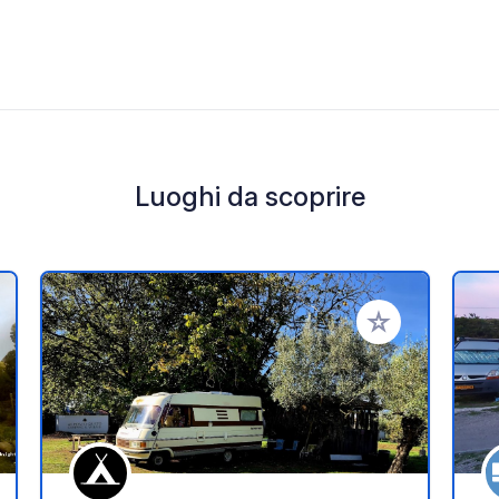
Luoghi da scoprire
i ai tuoi preferiti
Aggiungi ai tuoi p