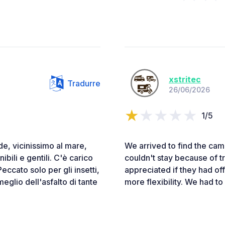
xstritec
Tradurre
26/06/2026
1/5
e, vicinissimo al mare,
We arrived to find the ca
ibili e gentili. C'è carico
couldn't stay because of 
eccato solo per gli insetti,
appreciated if they had off
eglio dell'asfalto di tante
more flexibility. We had t