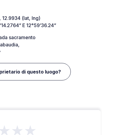
 12.9934 (lat, lng)
’14.2764” E 12°59’36.24”
rada sacramento
abaudia,
y
oprietario di questo luogo?
★★★