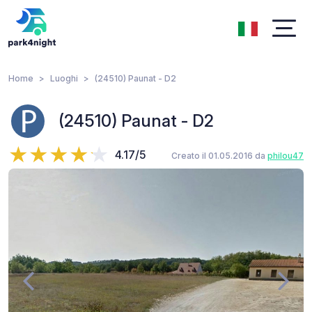
Home
Luoghi
(24510) Paunat - D2
(24510) Paunat - D2
4.17/5
Creato il 01.05.2016 da
philou47