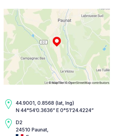
44.9001, 0.8568 (lat, lng)
N 44°54’0.3636” E 0°51’24.4224”
D2
24510 Paunat,