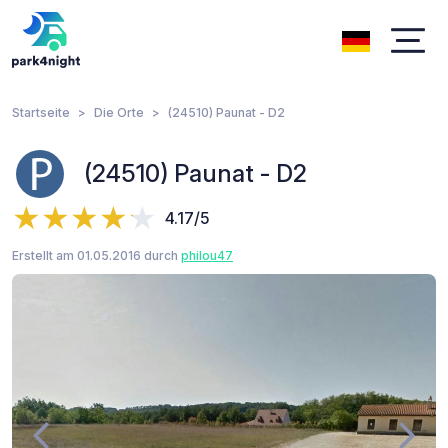
Startseite
Die Orte
(24510) Paunat - D2
(24510) Paunat - D2
4.17/5
Erstellt am 01.05.2016 durch
philou47