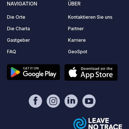
NAVIGATION
ÜBER
prüfen und Ihren Stellplatz zu
charma
reservieren, klicken Sie auf den
Freize
Die Orte
Kontaktieren Sie uns
offiziellen Link im Bereich „Kontakt /
idylli
Website“ dieser Seite.
wichti
Die Charta
Partner
Dordog
Gastgeber
Karriere
Umgeb
Outdo
FAQ
GeoSpot
Famili
Unterk
jeden
erwart
Sie ne