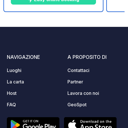
ciclis
devono
campe
10
39
4.6
★
Foto
Commenti
Valutazione
attrez
piazzo
comfort
amiam
tradizi
NAVIGAZIONE
A PROPOSITO DI
vostro
conced
Luoghi
Contattaci
accogl
attivit
La carta
Partner
rimette
Host
Lavora con noi
FAQ
GeoSpot