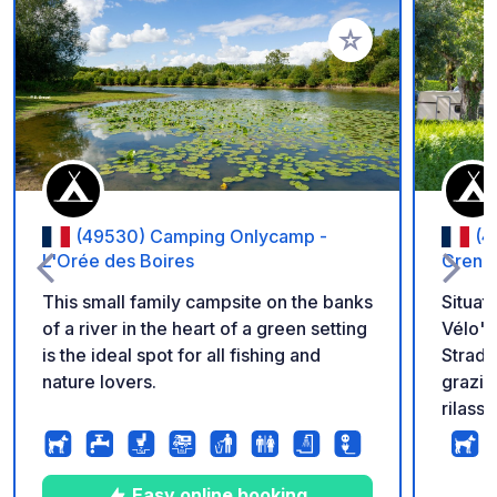
Aggiungi ai tuoi pref
(49530) Camping Onlycamp -
(4
L'Orée des Boires
Grenet
This small family campsite on the banks
Situato
of a river in the heart of a green setting
Vélo" 
is the ideal spot for all fishing and
Strada
nature lovers.
grazio
rilass
nell'A
immers
region
Easy online booking