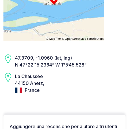
47.3709, -1.0960 (lat, lng)
N 47°22’15.2364” W 1°5’45.528”
La Chaussée
44150 Anetz,
France
Aggiungere una recensione per aiutare altri utenti :