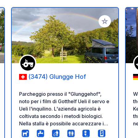
i ai tuoi preferiti
Aggiungi ai tuoi p
(3474) Glungge Hof
Parcheggio presso il "Glunggehof",
W
noto per i film di Gotthelf Ueli il servo e
the
Ueli l'inquilino. L'azienda agricola è
Ke
coltivata secondo i metodi biologici.
th
Nella stalla è possibile accarezzare i
ne
vitelli e assistere alla loro mungitura.
ap