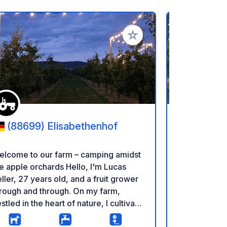
referiti
Aggiungi ai tuoi preferiti
(88699) Elisabethenhof
(79271
Stellplätz
elcome to our farm – camping amidst
Campeggio e
 apple orchards Hello, I'm Lucas
Vivi la natur
ller, 27 years old, and a fruit grower
Benvenuti a P
rough and through. On my farm,
luogo ideale
stled in the heart of nature, I cultivate
e un'autentica vit
ples with great dedication – and right
spaziose pi