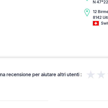
N 47°22
12 Birm
8142 Ui
Swi
★★
a recensione per aiutare altri utenti :