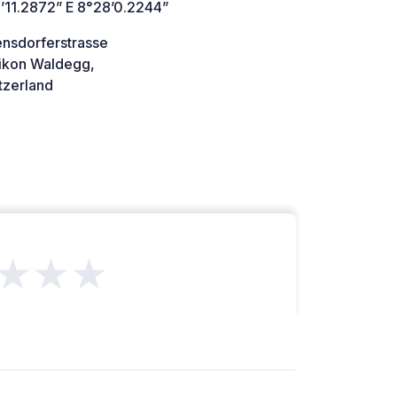
’11.2872” E 8°28’0.2244”
ensdorferstrasse
tikon Waldegg,
tzerland
★★★