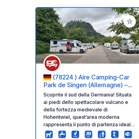
Aggiung
(78224 ) Aire Camping-Car
Park de Singen (Allemagne) –
Forteresse de Hohentwiel et
Scoprite il sud della Germania! Situata
Lac de Constance
ai piedi dello spettacolare vulcano e
della fortezza medievale di
Hohentwiel, quest’area moderna
rappresenta il punto di partenza ideale
per esplorare la città di Singen e