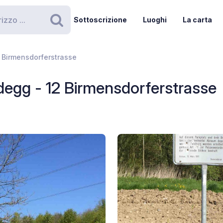
Sottoscrizione
Luoghi
La carta
Ricerca
2 Birmensdorferstrasse
degg - 12 Birmensdorferstrasse