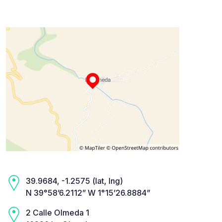
39.9684, -1.2575 (lat, lng)
N 39°58’6.2112” W 1°15’26.8884”
2 Calle Olmeda 1