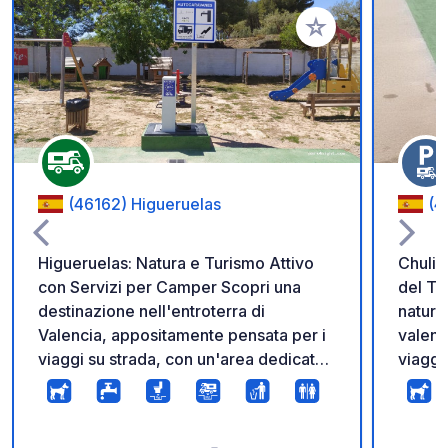
Aggiungi ai tuoi pref
(46162) Higueruelas
(4
Higueruelas: Natura e Turismo Attivo
Chulil
con Servizi per Camper Scopri una
del Tu
destinazione nell'entroterra di
natural
Valencia, appositamente pensata per i
valenc
viaggi su strada, con un'area dedicata
viaggi
e servizi gratuiti per i camper.
serviz
Higueruelas è anche una meta
parche
privilegiata per gli amanti
Serran