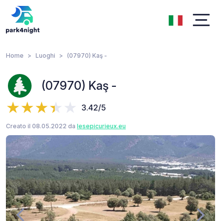
Home
Luoghi
(07970) Kaş -
(07970) Kaş -
3.42/5
Creato il 08.05.2022 da
lesepicurieux.eu