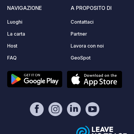
https://www.paypal.com/paypalme/Ti
uova, 
NAVIGAZIONE
A PROPOSITO DI
mOst1983 - https://geospot.app/en
stagion
fattoria 
Luoghi
Contattaci
soli 3 
Kranj 
La carta
Partner
una so
Host
Lavora con noi
Sloven
esplor
FAQ
GeoSpot
Sava e 
passeg
sempli
Gli ama
apprez
Percors
fattori
circost
escurs
Bled, il
l'auten