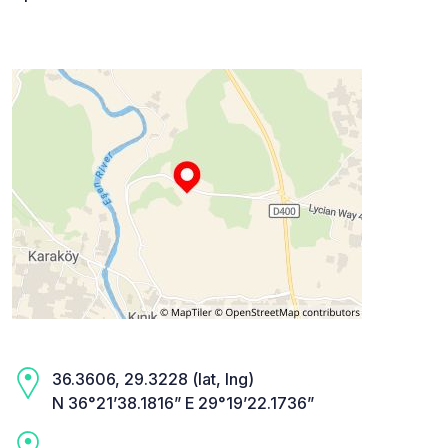
36.3606, 29.3228 (lat, lng)
N 36°21’38.1816” E 29°19’22.1736”