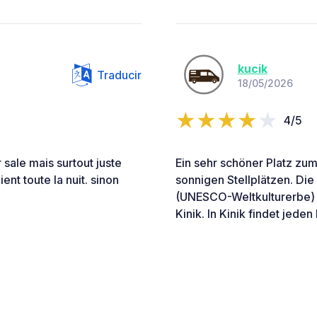
kucik
Traducir
18/05/2026
4/5
 sale mais surtout juste
Ein sehr schöner Platz zu
nt toute la nuit. sinon
sonnigen Stellplätzen. Die
(UNESCO-Weltkulturerbe) l
Kinik. In Kinik findet jeden 