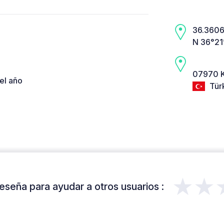
36.3606,
N 36°21
07970 K
el año
Tür
★★
eseña para ayudar a otros usuarios :