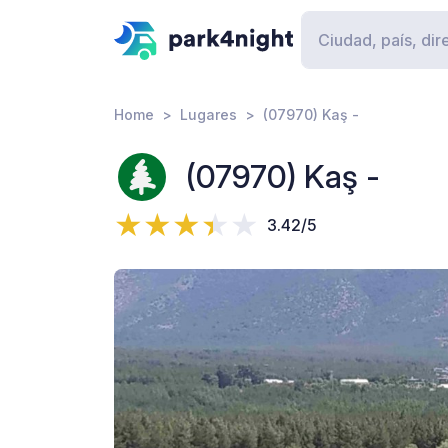
Home
Lugares
(07970) Kaş -
(07970) Kaş -
3.42/5