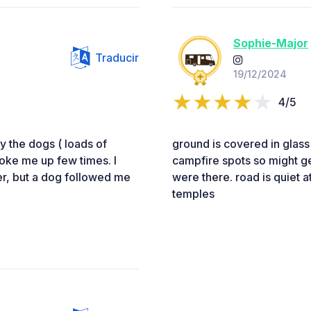
Sophie-Major
Traducir
19/12/2024
4/5
by the dogs ( loads of
ground is covered in glass
oke me up few times. I
campfire spots so might 
er, but a dog followed me
were there. road is quiet 
temples