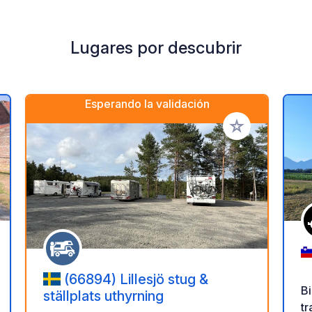
Lugares por descubrir
Esperando la validación
a tus favoritos
Añadir a tus favo
(66894) Lillesjö stug &
B
ställplats uthyrning
tr