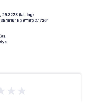
 29.3228 (lat, lng)
’38.1816” E 29°19’22.1736”
aş,
kiye
★★★