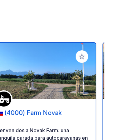
ritos
Añadir a tus favoritos
(4000) Farm Novak
(18038
Sosta Ca
ienvenidos a Novak Farm: una
Un área de 
anquila parada para autocaravanas en
totalmente 