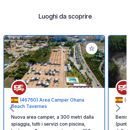
Luoghi da scoprire
Aggiungi ai tuoi pref
(46760) Area Camper Ohana
(4
Beach Tavernes
Nuova area camper, a 300 metri dalla
Beniss
spiaggia, tutti i servizi con piscina,
(punto