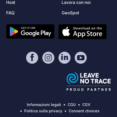
Host
Lavora con noi
tavoli da picnic
accant
FAQ
GeoSpot
comune
parton
escursi
solo o
questa
bicicl
colleg
raggiu
passeg
patrimonio. Tra le alt
visita
di San
edific
fase d
cortile
Informazioni legali
CGU
CGV
una to
Politica sulla privacy
Consent choices