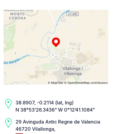
38.8907, -0.2114 (lat, lng)
N 38°53’26.3436” W 0°12’41.1084”
29 Avinguda Antic Regne de Valencia
46720 Vilallonga,