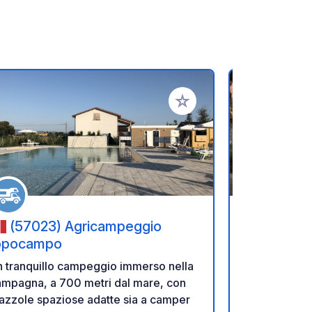
referiti
Aggiungi ai tuoi preferiti
(57023) Agricampeggio
(20217
ppocampo
Un campeggio
 tranquillo campeggio immerso nella
situato a 21 
ampagna, a 700 metri dal mare, con
Saint Florent
azzole spaziose adatte sia a camper