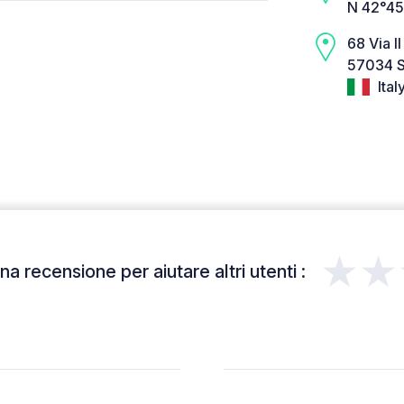
N 42°45
68 Via I
57034 S
Ital
★★
a recensione per aiutare altri utenti :