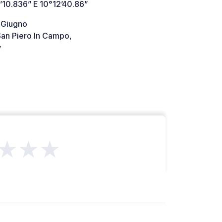
’10.836” E 10°12’40.86”
I Giugno
an Piero In Campo,
y
★★★