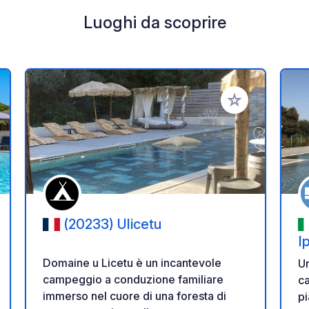
Luoghi da scoprire
i ai tuoi preferiti
Aggiungi ai tuoi p
(20233) Ulicetu
I
Domaine u Licetu è un incantevole
Un
campeggio a conduzione familiare
c
immerso nel cuore di una foresta di
pi