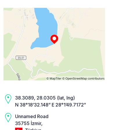
38.3089, 28.0305 (lat, lng)
N 38°18’32.148” E 28°1’49.7172”
Unnamed Road
35755 İzmir,