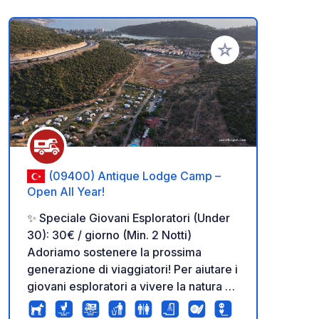
Aggiungi ai tuoi pref
(09400) Antique Lodge Camp –
Open All Year!
✨ Speciale Giovani Esploratori (Under
30): 30€ / giorno (Min. 2 Notti)
Adoriamo sostenere la prossima
generazione di viaggiatori! Per aiutare i
giovani esploratori a vivere la natura e
la tranquillità, offriamo una tariffa