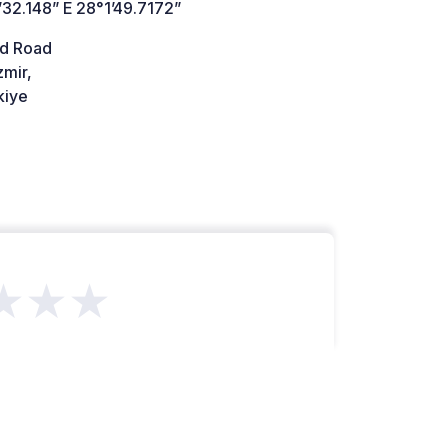
32.148” E 28°1’49.7172”
d Road
zmir,
kiye
★★★