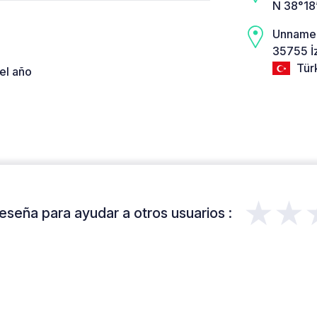
N 38°18’
Unname
35755 İ
Tür
el año
★★
eseña para ayudar a otros usuarios :