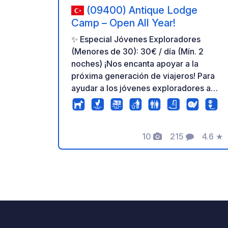
(09400) Antique Lodge
Camp – Open All Year!
✨ Especial Jóvenes Exploradores
(Menores de 30): 30€ / día (Mín. 2
noches) ¡Nos encanta apoyar a la
próxima generación de viajeros! Para
ayudar a los jóvenes exploradores a
disfrutar de la naturaleza y la
tranquilidad, ofrecemos una tarifa con
descuento especial para viajeros
10
215
4.6
★
solitarios y parejas menores de 30
Fotos
Comentarios
Calific
años para estancias de 2 noches o
más. Bienvenidos a Antique Lodge
Camp Rodeado por un sereno olivar,
ofrecemos una experiencia de
camping pacífica, cómoda y
excelentemente equipada durante
todo el año. Consejo de navegación: