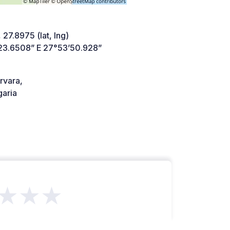
 27.8975 (lat, lng)
23.6508” E 27°53’50.928”
rvara,
aria
★★★