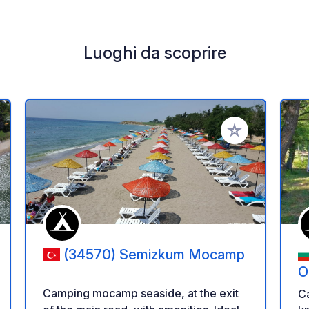
Luoghi da scoprire
i ai tuoi preferiti
Aggiungi ai tuoi p
(34570) Semizkum Mocamp
O
Camping mocamp seaside, at the exit
C