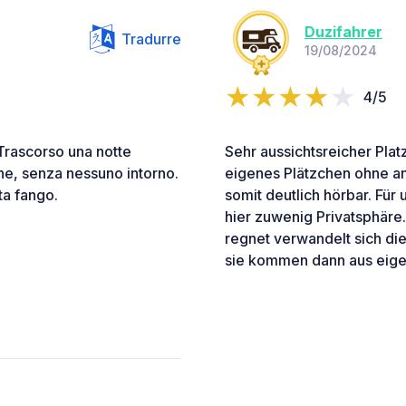
Duzifahrer
Tradurre
19/08/2024
4/5
 Trascorso una notte
Sehr aussichtsreicher Platz
ione, senza nessuno intorno.
eigenes Plätzchen ohne an
ta fango.
somit deutlich hörbar. Fü
hier zuwenig Privatsphäre
regnet verwandelt sich d
sie kommen dann aus eigen