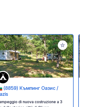
referiti
Aggiungi ai tuoi preferiti
(8859) Къмпинг Оазис /
(34841
azis
Park
ampeggio di nuova costruzione a 3
Maltepe Kar