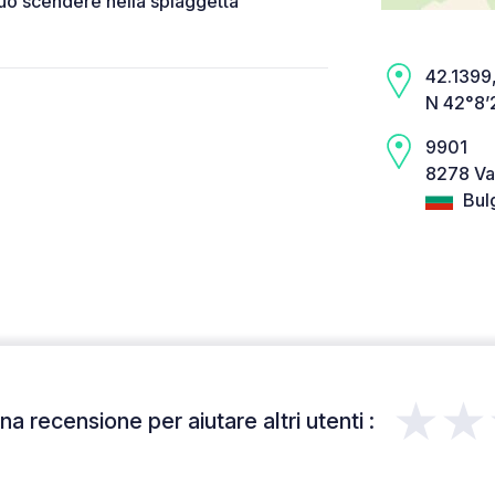
 può scendere nella spiaggetta
42.1399,
N 42°8’
9901
8278 Va
Bulg
★★
a recensione per aiutare altri utenti :