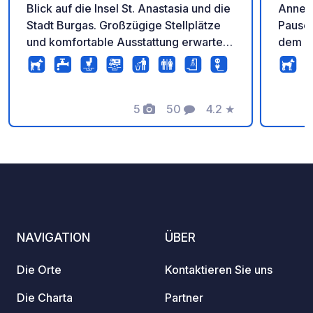
Blick auf die Insel St. Anastasia und die
Annehm
Stadt Burgas. Großzügige Stellplätze
Pause 
und komfortable Ausstattung erwarten
dem Gr
Sie. Bequeme Anfahrt über die
ruhige
Hauptstraße Burgas-Sozopol. Alle
Spiele
Einrichtungen sind vorhanden, die
komfor
Nutzung der Waschmaschine ist im
5
50
4.2
★
Plus i
Fotos
Kommentare
Bewertung
Preis inbegriffen. 5 % Rabatt mit der
vielen
Euro Trip Camp ClubCard
Istanbu
NAVIGATION
ÜBER
Die Orte
Kontaktieren Sie uns
Die Charta
Partner