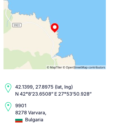
42.1399, 27.8975 (lat, lng)
N 42°8’23.6508” E 27°53’50.928”
9901
8278 Varvara,
Bulgaria