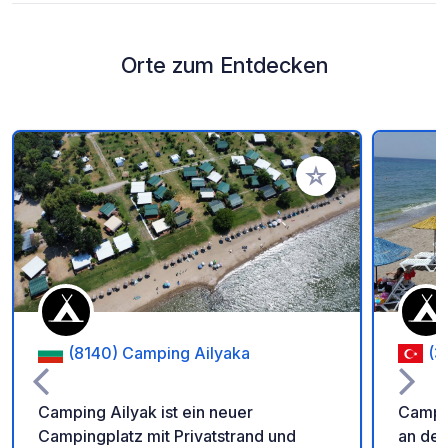
Orte zum Entdecken
Zu Ihren Favoriten 
(8140) Camping Ailyaka
(3
Camping Ailyak ist ein neuer
Campi
Campingplatz mit Privatstrand und
an der