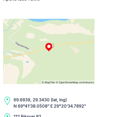
69.6939, 29.3430 (lat, lng)
N 69°41’38.0508” E 29°20’34.7892”
112 Riksvei 92