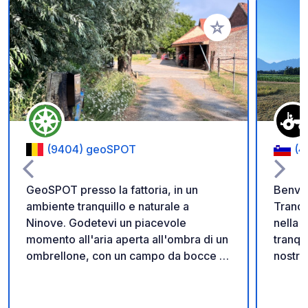
Aggiungi ai tuoi pref
(9404) geoSPOT
(4
GeoSPOT presso la fattoria, in un
Benven
ambiente tranquillo e naturale a
Tranqu
Ninove. Godetevi un piacevole
nella cam
momento all'aria aperta all'ombra di un
tranqu
ombrellone, con un campo da bocce e
nostra
giri in pony per i bambini. Un luogo
immers
ideale per una pausa rilassante. Grazie
vita r
al proprietario per aver condiviso
spazio