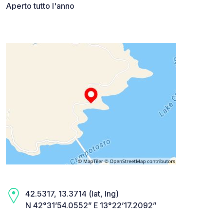
Aperto tutto l'anno
42.5317, 13.3714 (lat, lng)
N 42°31’54.0552” E 13°22’17.2092”