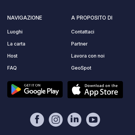
piattaforme in cui è pubblicizzata.
Provate l'ospitalità familiare e godetevi
NAVIGAZIONE
A PROPOSITO DI
una vacanza completa.
Luoghi
Contattaci
La carta
Partner
Host
Lavora con noi
FAQ
GeoSpot