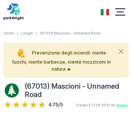
Home
Luoghi
(67013) Mascioni - Unnamed Road
Prevenzione degli incendi: niente
fuochi, niente barbecue, niente mozziconi in
natura 🔥
(67013) Mascioni - Unnamed
Road
4.75/5
Creato il 17.09.2021 da
GiuliaL.