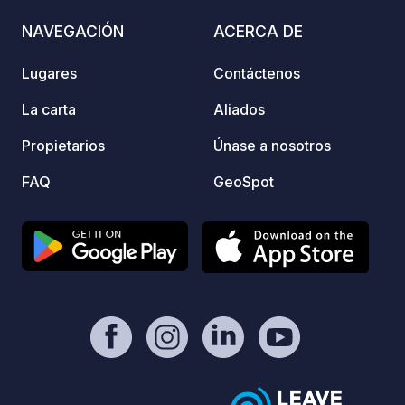
todas las plataformas donde se
NAVEGACIÓN
ACERCA DE
anuncia. Disfrute de la hospitalidad
familiar y de unas vacaciones
Lugares
Contáctenos
completas.
La carta
Aliados
Propietarios
Únase a nosotros
FAQ
GeoSpot